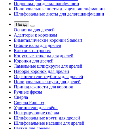
Подошвы для дельташлифмашин
Полировальные листы для дельташлифмашин
Шлифовальные листы для дельташлифмашин
Назад
Оснастка для дрелей
Адаптеры к коронкам
Биметаллические коронки Standart
Гибкие валы для дрелей
Ключи к патронам
Конусные зенкеры для дрелей
Коронки для дрелей
Ламельные шлифкруги для дрелей
Наборы коронок для дрелей
Ограничители глубины для дрелей
Полировальные круги для дрелей
Принадлежности для коронок
Ручные фрезы
Свёрла
Сверла PointTeq
Удлинители для свёрл
Центрирующие свёрла
Шлифовальные круги для дрелей
Шлифовальные насадки для дрелей
Щётки для дрелей