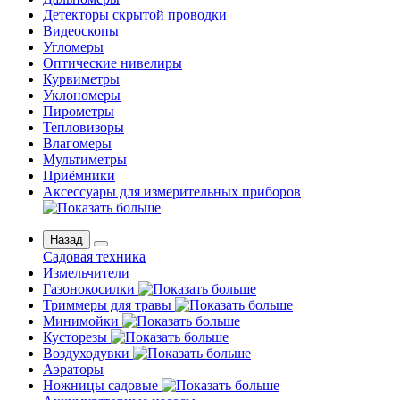
Детекторы скрытой проводки
Видеоскопы
Угломеры
Оптические нивелиры
Курвиметры
Уклономеры
Пирометры
Тепловизоры
Влагомеры
Мультиметры
Приёмники
Аксессуары для измерительных приборов
Назад
Садовая техника
Измельчители
Газонокосилки
Триммеры для травы
Минимойки
Кусторезы
Воздуходувки
Аэраторы
Ножницы садовые