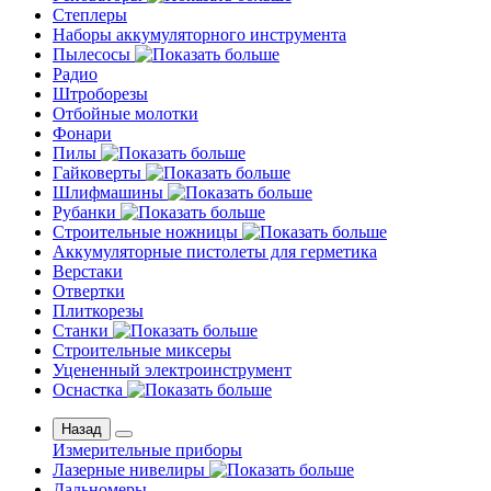
Степлеры
Наборы аккумуляторного инструмента
Пылесосы
Радио
Штроборезы
Отбойные молотки
Фонари
Пилы
Гайковерты
Шлифмашины
Рубанки
Строительные ножницы
Аккумуляторные пистолеты для герметика
Верстаки
Отвертки
Плиткорезы
Станки
Строительные миксеры
Уцененный электроинструмент
Оснастка
Назад
Измерительные приборы
Лазерные нивелиры
Дальномеры