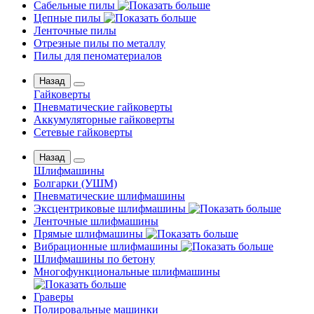
Сабельные пилы
Цепные пилы
Ленточные пилы
Отрезные пилы по металлу
Пилы для пеноматериалов
Назад
Гайковерты
Пневматические гайковерты
Аккумуляторные гайковерты
Сетевые гайковерты
Назад
Шлифмашины
Бoлгаpки (УШM)
Пневматические шлифмашины
Эксцентриковые шлифмашины
Ленточные шлифмашины
Прямые шлифмашины
Вибрационные шлифмашины
Шлифмашины по бетону
Многофункциональные шлифмашины
Граверы
Полировальные машинки