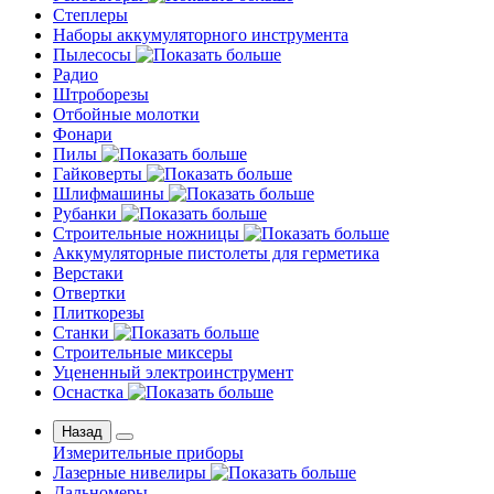
Степлеры
Наборы аккумуляторного инструмента
Пылесосы
Радио
Штроборезы
Отбойные молотки
Фонари
Пилы
Гайковерты
Шлифмашины
Рубанки
Строительные ножницы
Аккумуляторные пистолеты для герметика
Верстаки
Отвертки
Плиткорезы
Станки
Строительные миксеры
Уцененный электроинструмент
Оснастка
Назад
Измерительные приборы
Лазерные нивелиры
Дальномеры