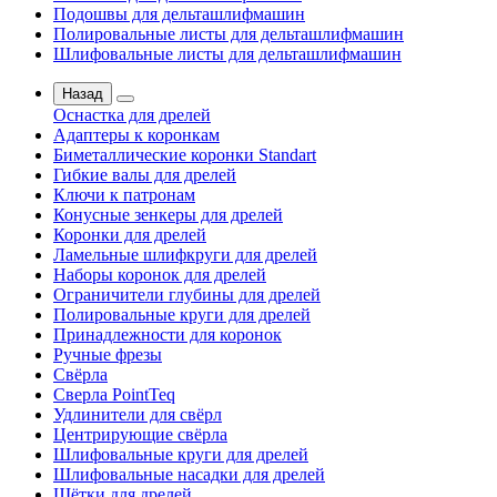
Подошвы для дельташлифмашин
Полировальные листы для дельташлифмашин
Шлифовальные листы для дельташлифмашин
Назад
Оснастка для дрелей
Адаптеры к коронкам
Биметаллические коронки Standart
Гибкие валы для дрелей
Ключи к патронам
Конусные зенкеры для дрелей
Коронки для дрелей
Ламельные шлифкруги для дрелей
Наборы коронок для дрелей
Ограничители глубины для дрелей
Полировальные круги для дрелей
Принадлежности для коронок
Ручные фрезы
Свёрла
Сверла PointTeq
Удлинители для свёрл
Центрирующие свёрла
Шлифовальные круги для дрелей
Шлифовальные насадки для дрелей
Щётки для дрелей