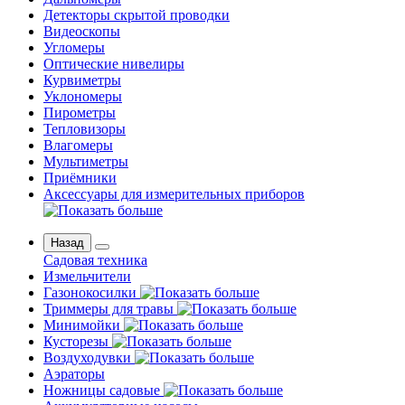
Детекторы скрытой проводки
Видеоскопы
Угломеры
Оптические нивелиры
Курвиметры
Уклономеры
Пирометры
Тепловизоры
Влагомеры
Мультиметры
Приёмники
Аксессуары для измерительных приборов
Назад
Садовая техника
Измельчители
Газонокосилки
Триммеры для травы
Минимойки
Кусторезы
Воздуходувки
Аэраторы
Ножницы садовые