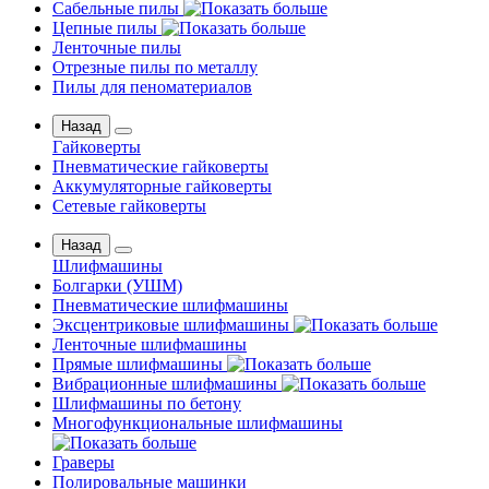
Сабельные пилы
Цепные пилы
Ленточные пилы
Отрезные пилы по металлу
Пилы для пеноматериалов
Назад
Гайковерты
Пневматические гайковерты
Аккумуляторные гайковерты
Сетевые гайковерты
Назад
Шлифмашины
Бoлгаpки (УШM)
Пневматические шлифмашины
Эксцентриковые шлифмашины
Ленточные шлифмашины
Прямые шлифмашины
Вибрационные шлифмашины
Шлифмашины по бетону
Многофункциональные шлифмашины
Граверы
Полировальные машинки