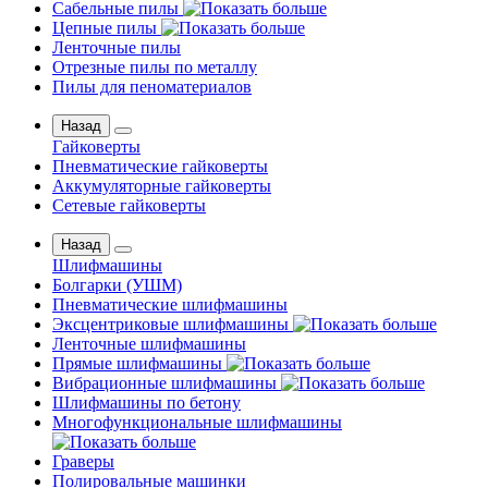
Сабельные пилы
Цепные пилы
Ленточные пилы
Отрезные пилы по металлу
Пилы для пеноматериалов
Назад
Гайковерты
Пневматические гайковерты
Аккумуляторные гайковерты
Сетевые гайковерты
Назад
Шлифмашины
Бoлгаpки (УШM)
Пневматические шлифмашины
Эксцентриковые шлифмашины
Ленточные шлифмашины
Прямые шлифмашины
Вибрационные шлифмашины
Шлифмашины по бетону
Многофункциональные шлифмашины
Граверы
Полировальные машинки