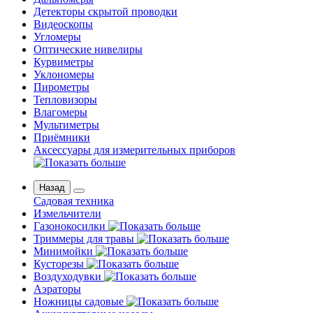
Детекторы скрытой проводки
Видеоскопы
Угломеры
Оптические нивелиры
Курвиметры
Уклономеры
Пирометры
Тепловизоры
Влагомеры
Мультиметры
Приёмники
Аксессуары для измерительных приборов
Назад
Садовая техника
Измельчители
Газонокосилки
Триммеры для травы
Минимойки
Кусторезы
Воздуходувки
Аэраторы
Ножницы садовые