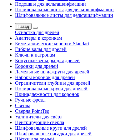
Подошвы для дельташлифмашин
Полировальные листы для дельташлифмашин
Шлифовальные листы для дельташлифмашин
Назад
Оснастка для дрелей
Адаптеры к коронкам
Биметаллические коронки Standart
Гибкие валы для дрелей
Ключи к патронам
Конусные зенкеры для дрелей
Коронки для дрелей
Ламельные шлифкруги для дрелей
Наборы коронок для дрелей
Ограничители глубины для дрелей
Полировальные круги для дрелей
Принадлежности для коронок
Ручные фрезы
Свёрла
Сверла PointTeq
Удлинители для свёрл
Центрирующие свёрла
Шлифовальные круги для дрелей
Шлифовальные насадки для дрелей
Щётки для дрелей