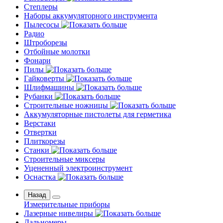
Степлеры
Наборы аккумуляторного инструмента
Пылесосы
Радио
Штроборезы
Отбойные молотки
Фонари
Пилы
Гайковерты
Шлифмашины
Рубанки
Строительные ножницы
Аккумуляторные пистолеты для герметика
Верстаки
Отвертки
Плиткорезы
Станки
Строительные миксеры
Уцененный электроинструмент
Оснастка
Назад
Измерительные приборы
Лазерные нивелиры
Дальномеры