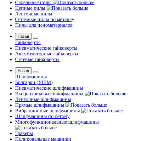
Сабельные пилы
Цепные пилы
Ленточные пилы
Отрезные пилы по металлу
Пилы для пеноматериалов
Назад
Гайковерты
Пневматические гайковерты
Аккумуляторные гайковерты
Сетевые гайковерты
Назад
Шлифмашины
Бoлгаpки (УШM)
Пневматические шлифмашины
Эксцентриковые шлифмашины
Ленточные шлифмашины
Прямые шлифмашины
Вибрационные шлифмашины
Шлифмашины по бетону
Многофункциональные шлифмашины
Граверы
Полировальные машинки