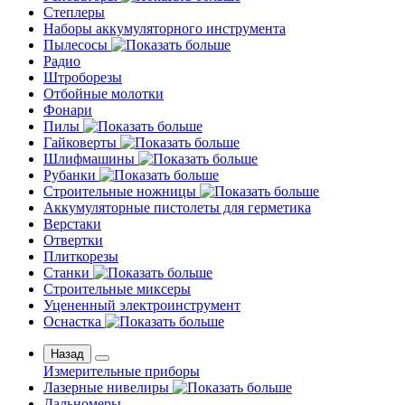
Степлеры
Наборы аккумуляторного инструмента
Пылесосы
Радио
Штроборезы
Отбойные молотки
Фонари
Пилы
Гайковерты
Шлифмашины
Рубанки
Строительные ножницы
Аккумуляторные пистолеты для герметика
Верстаки
Отвертки
Плиткорезы
Станки
Строительные миксеры
Уцененный электроинструмент
Оснастка
Назад
Измерительные приборы
Лазерные нивелиры
Дальномеры