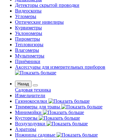
Детекторы скрытой проводки
Видеоскопы
Угломеры
Оптические нивелиры
Курвиметры
Уклономеры
Пирометры
Тепловизоры
Влагомеры
Мультиметры
Приёмники
Аксессуары для измерительных приборов
Назад
Садовая техника
Измельчители
Газонокосилки
Триммеры для травы
Минимойки
Кусторезы
Воздуходувки
Аэраторы
Ножницы садовые