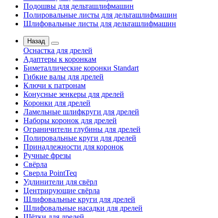
Подошвы для дельташлифмашин
Полировальные листы для дельташлифмашин
Шлифовальные листы для дельташлифмашин
Назад
Оснастка для дрелей
Адаптеры к коронкам
Биметаллические коронки Standart
Гибкие валы для дрелей
Ключи к патронам
Конусные зенкеры для дрелей
Коронки для дрелей
Ламельные шлифкруги для дрелей
Наборы коронок для дрелей
Ограничители глубины для дрелей
Полировальные круги для дрелей
Принадлежности для коронок
Ручные фрезы
Свёрла
Сверла PointTeq
Удлинители для свёрл
Центрирующие свёрла
Шлифовальные круги для дрелей
Шлифовальные насадки для дрелей
Щётки для дрелей