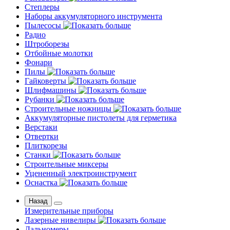
Степлеры
Наборы аккумуляторного инструмента
Пылесосы
Радио
Штроборезы
Отбойные молотки
Фонари
Пилы
Гайковерты
Шлифмашины
Рубанки
Строительные ножницы
Аккумуляторные пистолеты для герметика
Верстаки
Отвертки
Плиткорезы
Станки
Строительные миксеры
Уцененный электроинструмент
Оснастка
Назад
Измерительные приборы
Лазерные нивелиры
Дальномеры