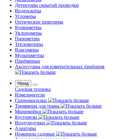
Детекторы скрытой проводки
Видеоскопы
Угломеры
Оптические нивелиры
Курвиметры
Уклономеры
Пирометры
Тепловизоры
Влагомеры
Мультиметры
Приёмники
Аксессуары для измерительных приборов
Назад
Садовая техника
Измельчители
Газонокосилки
Триммеры для травы
Минимойки
Кусторезы
Воздуходувки
Аэраторы
Ножницы садовые