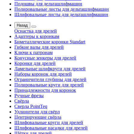
Подошвы для дельташлифмашин
Полировальные листы для дельташлифмашин
Шлифовальные листы для дельташлифмашин
Назад
Оснастка для дрелей
Адаптеры к коронкам
Биметаллические коронки Standart
Гибкие валы для дрелей
Ключи к патронам
Конусные зенкеры для дрелей
Коронки для дрелей
Ламельные шлифкруги для дрелей
Наборы коронок для дрелей
Ограничители глубины для дрелей
Полировальные круги для дрелей
Принадлежности для коронок
Ручные фрезы
Свёрла
Сверла PointTeq
Удлинители для свёрл
Центрирующие свёрла
Шлифовальные круги для дрелей
Шлифовальные насадки для дрелей
Щётки для дрелей