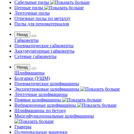
Сабельные пилы
Цепные пилы
Ленточные пилы
Отрезные пилы по металлу
Пилы для пеноматериалов
Назад
Гайковерты
Пневматические гайковерты
Аккумуляторные гайковерты
Сетевые гайковерты
Назад
Шлифмашины
Бoлгаpки (УШM)
Пневматические шлифмашины
Эксцентриковые шлифмашины
Ленточные шлифмашины
Прямые шлифмашины
Вибрационные шлифмашины
Шлифмашины по бетону
Многофункциональные шлифмашины
Граверы
Полировальные машинки