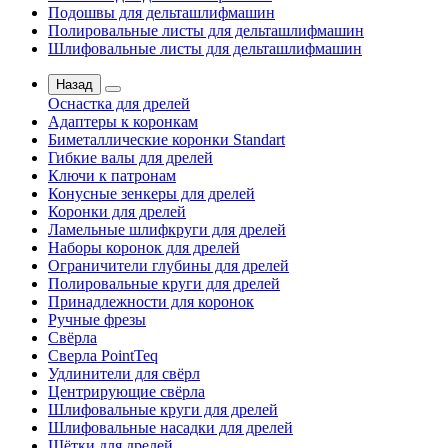
Подошвы для дельташлифмашин
Полировальные листы для дельташлифмашин
Шлифовальные листы для дельташлифмашин
Назад
Оснастка для дрелей
Адаптеры к коронкам
Биметаллические коронки Standart
Гибкие валы для дрелей
Ключи к патронам
Конусные зенкеры для дрелей
Коронки для дрелей
Ламельные шлифкруги для дрелей
Наборы коронок для дрелей
Ограничители глубины для дрелей
Полировальные круги для дрелей
Принадлежности для коронок
Ручные фрезы
Свёрла
Сверла PointTeq
Удлинители для свёрл
Центрирующие свёрла
Шлифовальные круги для дрелей
Шлифовальные насадки для дрелей
Щётки для дрелей