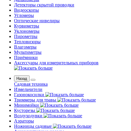
Детекторы скрытой проводки
Видеоскопы
Угломеры
Оптические нивелиры
Курвиметры
Уклономеры
Пирометры
Тепловизоры
Влагомеры
Мультиметры
Приёмники
Аксессуары для измерительных приборов
Назад
Садовая техника
Измельчители
Газонокосилки
Триммеры для травы
Минимойки
Кусторезы
Воздуходувки
Аэраторы
Ножницы садовые