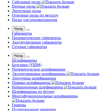
Сабельные пилы
Цепные пилы
Ленточные пилы
Отрезные пилы по металлу
Пилы для пеноматериалов
Назад
Гайковерты
Пневматические гайковерты
Аккумуляторные гайковерты
Сетевые гайковерты
Назад
Шлифмашины
Бoлгаpки (УШM)
Пневматические шлифмашины
Эксцентриковые шлифмашины
Ленточные шлифмашины
Прямые шлифмашины
Вибрационные шлифмашины
Шлифмашины по бетону
Многофункциональные шлифмашины
Граверы
Полировальные машинки