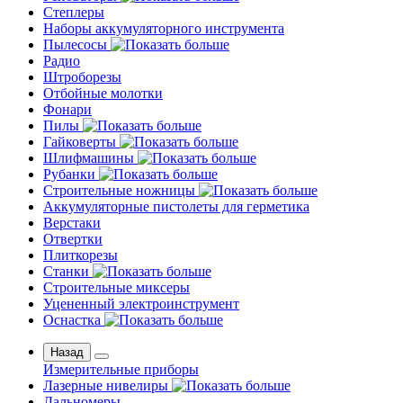
Степлеры
Наборы аккумуляторного инструмента
Пылесосы
Радио
Штроборезы
Отбойные молотки
Фонари
Пилы
Гайковерты
Шлифмашины
Рубанки
Строительные ножницы
Аккумуляторные пистолеты для герметика
Верстаки
Отвертки
Плиткорезы
Станки
Строительные миксеры
Уцененный электроинструмент
Оснастка
Назад
Измерительные приборы
Лазерные нивелиры
Дальномеры